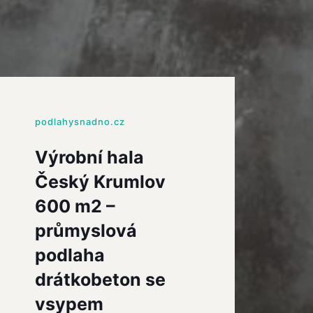
podlahysnadno.cz
Výrobní hala
Český Krumlov
600 m2 –
průmyslová
podlaha
drátkobeton se
vsypem